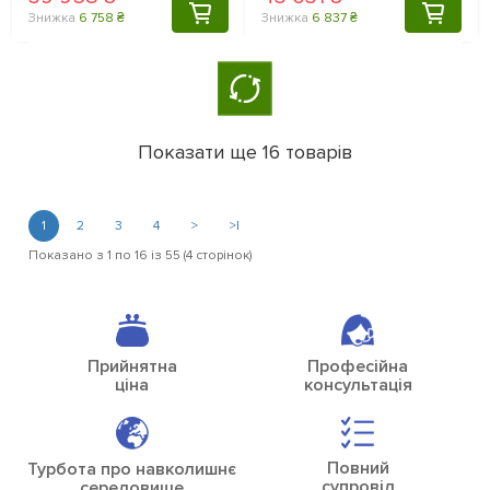
КУПИТИ
КУПИТ
Знижка
6 758 ₴
Знижка
6 837 ₴
Показати ще 16 товарів
1
2
3
4
>
>|
Показано з 1 по 16 із 55 (4 сторінок)
Прийнятна
Професійна
ціна
консультація
Повний
Турбота про навколишнє
супровід
середовище