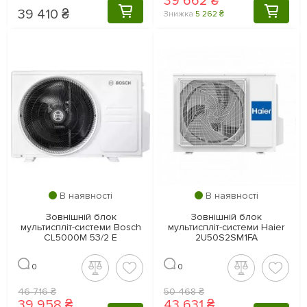
39 662 ₴
39 410 ₴
КУПИТИ
КУПИТ
Знижка
5 262 ₴
В наявності
В наявності
Зовнішній блок
Зовнішній блок
мультиспліт-системи Bosch
мультиспліт-системи Haier
CL5000M 53/2 E
2U50S2SM1FA
0
0
46 716 ₴
50 468 ₴
39 958 ₴
43 631 ₴