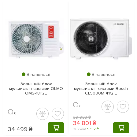
В наявності
В наявності
Зовнішній блок
Зовнішній блок
мультиспліт-системи OLMO
мультиспліт-системи Bosch
OMS-18P2E
CL5000M 41/2 E
0
0
39 933 ₴
34 801 ₴
34 499 ₴
КУПИТИ
КУПИТ
Знижка
5 132 ₴