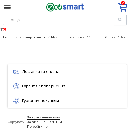
0
Головна
Кондиціонери
Мультіспліт-системи
Зовнішні блоки
Тип 
Доставка та оплата
Гарантія / повернення
Гуртовим покупцям
За зростанням ціни
Сортувати:
За зменшенням ціни
По рейтингу