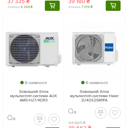
37 335 ₴
39 180 ₴
КУПИТИ
КУПИТ
Знижка
6 264 ₴
Знижка
7 019 ₴
В наявності
В наявності
Зовнішній блок
Зовнішній блок
мультиспліт-системи AUX
мультиспліт-системи Haier
AM3-H27/4DR3
2U40S2SM1FA
0
0
44 924 ₴