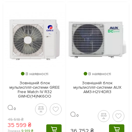
В наявності
В наявності
Зовнішній блок
Зовнішній блок
мультиспліт-системи GREE
мультиспліт-системи AUX
Free Match IV R32
AM3-H21/4DR3
GWHD(14)NK6OO
0
0
45 518 ₴
35 599 ₴
36 752 ₴
КУПИТИ
КУПИТ
Знижка
9 919 ₴