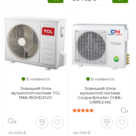
В наявності
В наявності
Зовнішній блок
Зовнішній блок
мультиспліт-системи TCL
мультиспліт-системи
FMA-18I2HD/DVO
Cooper&Hunter CHML-
U18RK2-NG
1
0
40 500 ₴
48 799 ₴