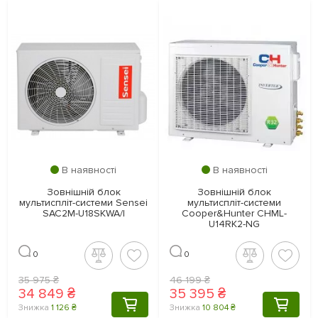
В наявності
В наявності
Зовнішній блок
Зовнішній блок
мультиспліт-системи Sensei
мультиспліт-системи
SAC2M-U18SKWA/I
Cooper&Hunter CHML-
U14RK2-NG
0
0
35 975 ₴
46 199 ₴
34 849 ₴
35 395 ₴
КУПИТИ
КУПИТ
Знижка
1 126 ₴
Знижка
10 804 ₴