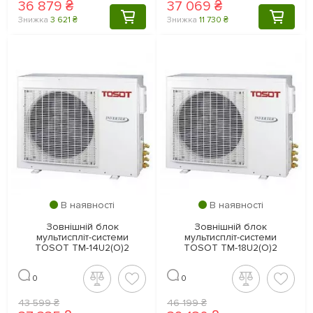
36 879 ₴
37 069 ₴
КУПИТИ
КУПИТ
Знижка
3 621 ₴
Знижка
11 730 ₴
В наявності
В наявності
Зовнішній блок
Зовнішній блок
мультиспліт-системи
мультиспліт-системи
TOSOT TM-14U2(O)2
TOSOT TM-18U2(O)2
0
0
43 599 ₴
46 199 ₴