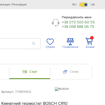
ризація
|
Реєстрація
RU
UA
Передзвоніть мені
+38 073 500 60 55
+38 068 888 06 75
0
Обрані
Порівняння
Кошик
Серії
Схожі
Артикул:
7738111012
Кімнатний термостат BOSCH CR10