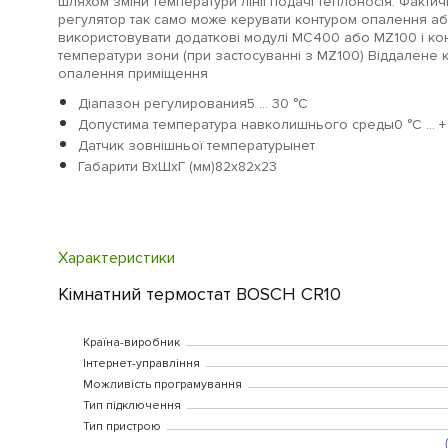
шляхом зміни температури лінії подачі теплоносія. Фактич
регулятор так само може керувати контуром опалення а
використовувати додаткові модулі MC400 або MZ100 і ко
температури зони (при застосуванні з MZ100) Віддалене 
опалення приміщення
Діапазон регулирования5 ... 30 °C
Допустима температура навколишнього среды0 °C ... +
Датчик зовнішньої температурынет
Габарити ВхШхГ (мм)82х82х23
Характеристики
Кімнатний термостат BOSCH CR10
Країна-виробник
Інтернет-управління
Можливість програмування
Тип підключення
Тип пристрою