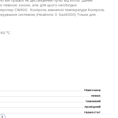
но він працює як дистанційний пульт від котла. Даний
бо певною зоною, але для цього необхідно
нтролер CW400 . Контроль кімнатної температури Контроль
керування системою (Heatronic 3, Gaz6000) Тільки для
 60 °C
Німеччина
немає
тижневий
провідний
термостат
+