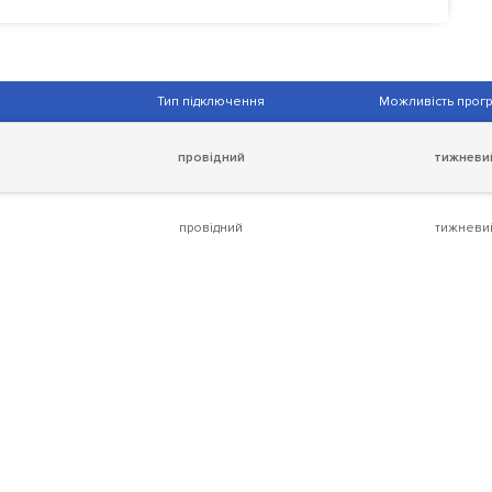
Тип підключення
Можливість прог
провідний
тижневи
провідний
тижневи