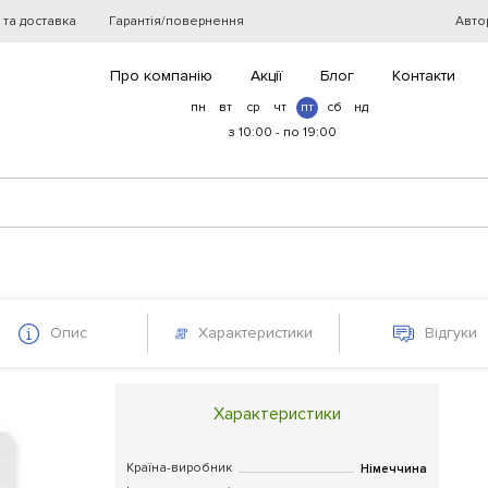
 та доставка
Гарантія/повернення
Авто
Про компанію
Акції
Блог
Контакти
пн
вт
ср
чт
пт
сб
нд
з 10:00 - по 19:00
Опис
Характеристики
Відгуки
Характеристики
Країна-виробник
Німеччина