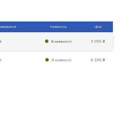
рамування
Наявність
Ціна
3 055 ₴
й
В наявності
6 336 ₴
й
В наявності